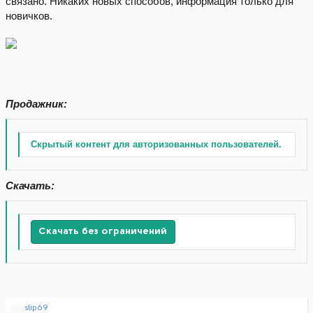
связано. Никаких новых способов, информация только для
новичков.
Продажник:
Скрытый контент для авторизованных пользователей.
Скачать:
Скачать без ограничений
Р
slip69