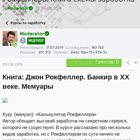
А
Д
Moderator
09.08.2019
в
а
т
т
Курсы по заработку
о
а
р
н
Moderator
т
а
МОДЕРАТОР
е
ч
м
а
Регистрация
17.07.2019
Сообщения
80 743
Реакции
251 313
Онлайн
2мес 9дн 15ч 57м 3с
ы
л
а
Голосов: 0
#1
09.08.2019
Книга: Джон Рокфеллер. Банкир в XX
веке. Мемуары
Курс (мануал): «Калькулятор Рокфеллера»
Автор обещает высокий заработок на секретном сервисе,
которого не существует. В курсе рассказано про несколько
видов заработка, но с Рокфеллером по сути ничего не