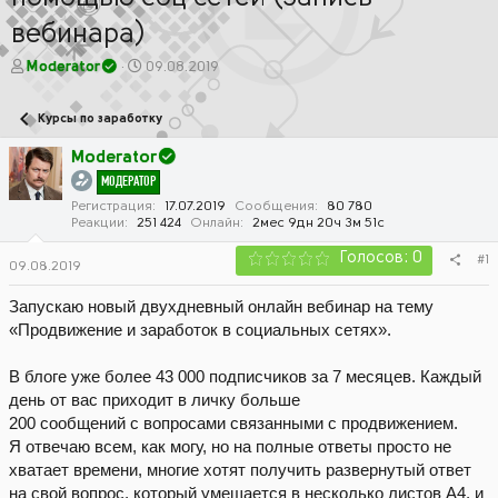
вебинара)
А
Д
Moderator
09.08.2019
в
а
т
т
Курсы по заработку
о
а
р
н
Moderator
т
а
МОДЕРАТОР
е
ч
м
а
Регистрация
17.07.2019
Сообщения
80 780
Реакции
251 424
Онлайн
2мес 9дн 20ч 3м 51с
ы
л
а
Голосов: 0
#1
09.08.2019
Запускаю новый двухдневный онлайн вебинар на тему
«Продвижение и заработок в социальных сетях».
В блоге уже более 43 000 подписчиков за 7 месяцев. Каждый
день от вас приходит в личку больше
200 сообщений с вопросами связанными с продвижением.
Я отвечаю всем, как могу, но на полные ответы просто не
хватает времени, многие хотят получить развернутый ответ
на свой вопрос, который умещается в несколько листов А4, и