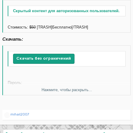
Скрытый контент для авторизованных пользователей.
Стоимость:
$50
[TRASH]Бесплатно[/TRASH]
Скачать:
Скачать без ограничений
Пароль:
Нажмите, чтобы раскрыть...
Скачать без ограничений
Р
mihail2007
е
а
к