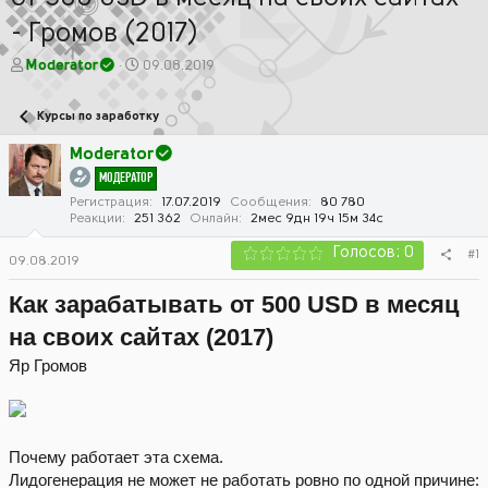
- Громов (2017)
А
Д
Moderator
09.08.2019
в
а
т
т
Курсы по заработку
о
а
р
н
Moderator
т
а
МОДЕРАТОР
е
ч
м
а
Регистрация
17.07.2019
Сообщения
80 780
Реакции
251 362
Онлайн
2мес 9дн 19ч 15м 34с
ы
л
а
Голосов: 0
#1
09.08.2019
Как зарабатывать от 500 USD в месяц
на своих сайтах (2017)
Яр Громов
Почему работает эта схема.
Лидогенерация не может не работать ровно по одной причине: