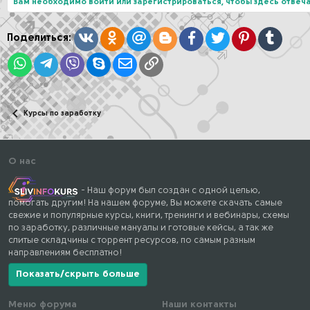
ц
Вам необходимо войти или зарегистрироваться, чтобы здесь отвеча
и
и
:
Вконтакте
Одноклассники
Mail.ru
Blogger
Facebook
Twitter
Pinterest
Tumblr
Поделиться:
WhatsApp
Telegram
Viber
Skype
Электронная почта
Ссылка
Курсы по заработку
О нас
- Наш форум был создан с одной целью,
помогать другим! На нашем форуме, Вы можете скачать самые
свежие и популярные курсы, книги, тренинги и вебинары, схемы
по заработку, различные мануалы и готовые кейсы, а так же
слитые складчины с торрент ресурсов, по самым разным
направлениям бесплатно!
Показать/скрыть больше
Меню форума
Наши контакты