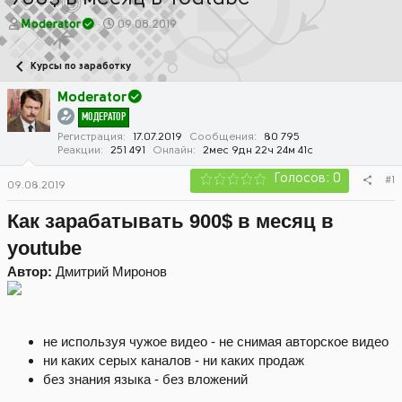
А
Д
Moderator
09.08.2019
в
а
т
т
Курсы по заработку
о
а
р
н
Moderator
т
а
МОДЕРАТОР
е
ч
м
а
Регистрация
17.07.2019
Сообщения
80 795
Реакции
251 491
Онлайн
2мес 9дн 22ч 24м 41с
ы
л
а
Голосов: 0
#1
09.08.2019
Как зарабатывать 900$ в месяц в
youtube
Автор:
Дмитрий Миронов
не используя чужое видео - не снимая авторское видео
ни каких серых каналов - ни каких продаж
без знания языка - без вложений