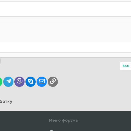
Вам 
lr
WhatsApp
Telegram
Viber
Skype
Электронная почта
Ссылка
аботку
Меню форума