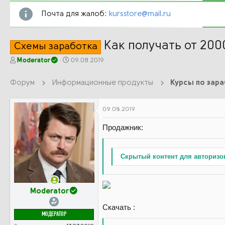
Почта для жалоб:
kursstore@mail.ru
Как получать от 2000
Схемы заработка
А
Д
Moderator
09.08.2019
в
а
т
т
Форум
Информационные продукты
Курсы по зар
о
а
р
н
т
а
09.08.2019
е
ч
м
а
Продажник:
ы
л
а
Скрытый контент для авторизо
Moderator
Скачать :
МОДЕРАТОР