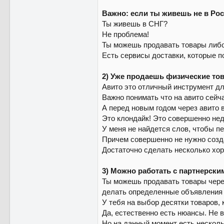
Важно: если ты живешь не в Росс
Ты живешь в СНГ?
Не проблема!
Ты можешь продавать товары либо 
Есть сервисы доставки, которые по
2) Уже продаешь физические то
Авито это отличный инструмент дл
Важно понимать что на авито сейч
А перед новым годом через авито 
Это клондайк! Это совершенно не
У меня не найдется слов, чтобы п
Причем совершенно не нужно созда
Достаточно сделать несколько хор
3) Можно работать с партнерски
Ты можешь продавать товары через
делать определенные объявления 
У тебя на выбор десятки товаров,
Да, естественно есть нюансы. Не в
Но на данный момент есть несколь