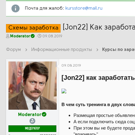
Почта для жалоб:
kursstore@mail.ru
[Jon22] Как заработа
Схемы заработка
А
Д
Moderator
09.08.2019
в
а
т
т
Форум
Информационные продукты
Курсы по зар
о
а
р
н
т
а
09.08.2019
е
ч
м
а
[Jon22] как заработат
ы
л
а
В чем суть тренинга в двух слов
Размещая простые обьявлени
Moderator
А если подключить сюда соц
При этом вы не будете прода
МОДЕРАТОР
"впаривать".