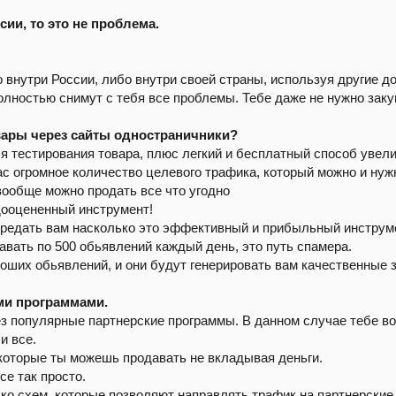
ии, то это не проблема.
внутри России, либо внутри своей страны, используя другие д
лностью снимут с тебя все проблемы. Тебе даже не нужно закупа
вары через сайты одностраничники?
я тестирования товара, плюс легкий и бесплатный способ увели
ас огромное количество целевого трафика, который можно и нуж
вообще можно продать все что угодно
дооцененный инструмент!
ередать вам насколько это эффективный и прибыльный инструм
вать по 500 обьявлений каждый день, это путь спамера.
оших обьявлений, и они будут генерировать вам качественные з
ми программами.
 популярные партнерские программы. В данном случае тебе воо
и все.
 которые ты можешь продавать не вкладывая деньги.
се так просто.
ко схем, которые позволяют направлять трафик на партнерские