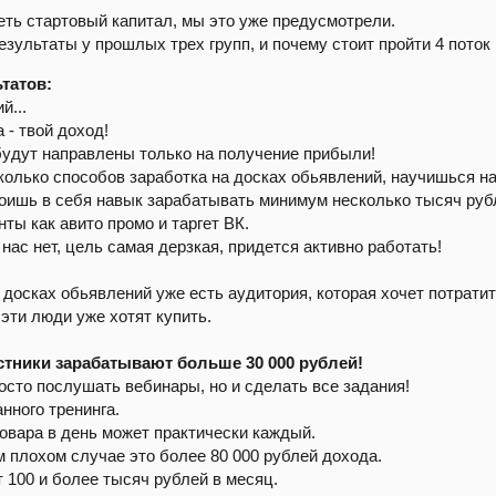
еть стартовый капитал, мы это уже предусмотрели.
результаты у прошлых трех групп, и почему стоит пройти 4 поток 
татов:
й...
 - твой доход!
будут направлены только на получение прибыли!
сколько способов заработка на досках обьявлений, научишься 
роишь в себя навык зарабатывать минимум несколько тысяч руб
ты как авито промо и таргет ВК.
нас нет, цель самая дерзкая, придется активно работать!
 досках обьявлений уже есть аудитория, которая хочет потратит
 эти люди уже хотят купить.
стники зарабатывают больше 30 000 рублей!
росто послушать вебинары, но и сделать все задания!
нного тренинга.
товара в день может практически каждый.
ом плохом случае это более 80 000 рублей дохода.
 100 и более тысяч рублей в месяц.