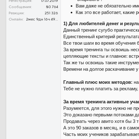
Регистрация
17.07.2019
Вам даже не обязательно им
Сообщения
80 764
Как это все работает, какие 
Реакции
251 326
Онлайн
2мес 9дн 16ч 49м 40с
1) Для любителей денег и резуль
Данный тренинг сугубо практически
Единственный критерий результата
Все твои шаги во время обучения 
За время тренинга ты освоишь не
цепляющие тексты и главное: вст
Так же ты освоишь такие инструмен
Времени на долгое раскачивание у 
Главный плюс моих методов:
на
Тебе не нужно платить за рекламу,
За время тренинга активные уча
Разумеется, для этого нужно не п
Это доказано первыми потоками да
Продавать через авито хотя бы 3 
А это 90 заказов в месяц, и в сам
Часть моих учеников зарабатывает