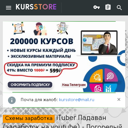
KURS
STORE
ОФОРМИТЬ ПОДПИСКУ
Наш Телеграм
Почта для жалоб:
kursstore@mail.ru
iTuber Падаван
Схемы заработка
(заработок на youtube) - Погорелый