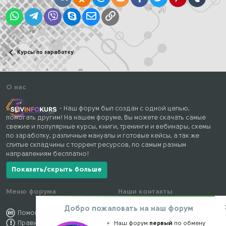
WhatsApp
Telegram
Viber
Skype
Электронная почта
Ссылка
Курсы по заработку
О нас
- Наш форум был создан с одной целью,
помогать другим! На нашем форуме, Вы можете скачать самые
свежие и популярные курсы, книги, тренинги и вебинары, схемы
по заработку, различные мануалы и готовые кейсы, а так же
слитые складчины с торрент ресурсов, по самым разным
направлениям бесплатно!
Показать/скрыть больше
Меню форума
Наши контакты
Добро пожаловать на наш форум
Помощь по форуму
kursstore@mail.ru
Правила форума
Обратная связь
Наш форум
первый
по обмену