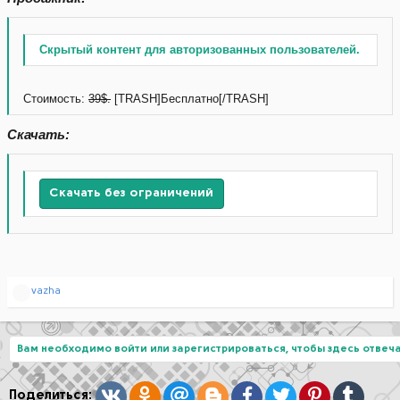
Скрытый контент для авторизованных пользователей.
Стоимость:
39$.
[TRASH]Бесплатно[/TRASH]
Скачать:
Скачать без ограничений
Р
vazha
е
а
к
ц
Вам необходимо войти или зарегистрироваться, чтобы здесь отвеча
и
и
:
Вконтакте
Одноклассники
Mail.ru
Blogger
Facebook
Twitter
Pinterest
Tumblr
Поделиться: