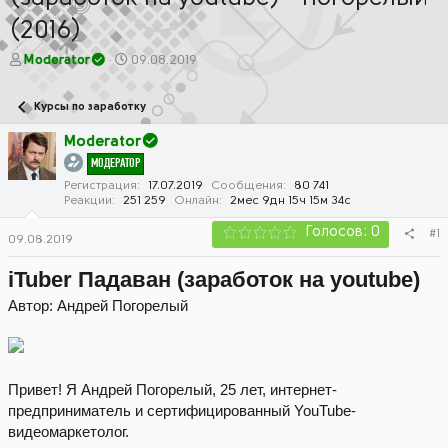
(2016)
А
Д
Moderator
09.08.2019
в
а
т
т
Курсы по заработку
о
а
р
н
Moderator
т
а
МОДЕРАТОР
е
ч
м
а
Регистрация
17.07.2019
Сообщения
80 741
Реакции
251 259
Онлайн
2мес 9дн 15ч 15м 34с
ы
л
а
Голосов: 0
#1
09.08.2019
iTuber Падаван (заработок на youtube)
Автор: Андрей Погорелый
Привет! Я Андрей Погорелый, 25 лет, интернет-
предприниматель и сертифицированный YouTube-
видеомаркетолог.