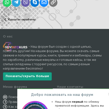
WhatsApp
Telegram
Viber
Skype
Электронная почта
Ссылка
Курсы по заработку
О нас
- Наш форум был создан с одной целью,
помогать другим! На нашем форуме, Вы можете скачать самые
свежие и популярные курсы, книги, тренинги и вебинары, схемы
по заработку, различные мануалы и готовые кейсы, а так же
слитые складчины с торрент ресурсов, по самым разным
направлениям бесплатно!
Показать/скрыть больше
Меню форума
Наши контакты
Добро пожаловать на наш форум
Помощь по форуму
kursstore@mail.ru
Правила форума
Наш форум
Обратная связь
первый
по обмену
приватной информации. Здесь вы
Как заработать
Конфиденциальность