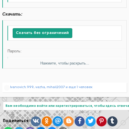
Скачать:
Скачать без ограничений
Пароль:
Нажмите, чтобы раскрыть...
Скачать без ограничений
Р
Ivanovich.999
,
vazha
,
mihail2007
и еще 1 человек
е
а
к
ц
Вам необходимо войти или зарегистрироваться, чтобы здесь отвеча
и
и
:
Вконтакте
Одноклассники
Mail.ru
Blogger
Facebook
Twitter
Pinterest
Tumblr
Поделиться: