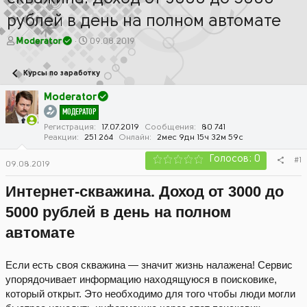
рублей в день на полном автомате
А
Д
Moderator
09.08.2019
в
а
т
т
Курсы по заработку
о
а
р
н
Moderator
т
а
МОДЕРАТОР
е
ч
м
а
Регистрация
17.07.2019
Сообщения
80 741
Реакции
251 264
Онлайн
2мес 9дн 15ч 32м 59с
ы
л
а
Голосов: 0
#1
09.08.2019
Интернет-скважина. Доход от 3000 до
5000 рублей в день на полном
автомате
Если есть своя скважина — значит жизнь налажена! Сервис
упорядочивает информацию находящуюся в поисковике,
который открыт. Это необходимо для того чтобы люди могли