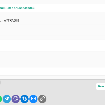
ванных пользователей.
тно[/TRASH]
Вам 
lr
WhatsApp
Telegram
Viber
Skype
Электронная почта
Ссылка