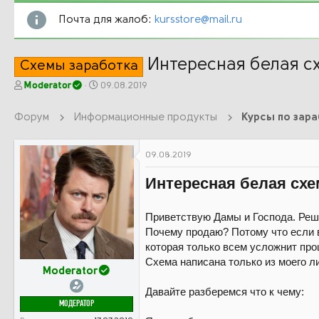
Почта для жалоб:
kursstore@mail.ru
Интересная белая сх
Схемы заработка
А
Д
Moderator
09.08.2019
в
а
т
т
Форум
Информационные продукты
Курсы по зар
о
а
р
н
т
а
09.08.2019
е
ч
м
а
Интересная белая схе
ы
л
а
Приветствую Дамы и Господа. Реши
Почему продаю? Потому что если в
которая только всем усложнит про
Схема написана только из моего ли
Moderator
Давайте разберемся что к чему:
МОДЕРАТОР