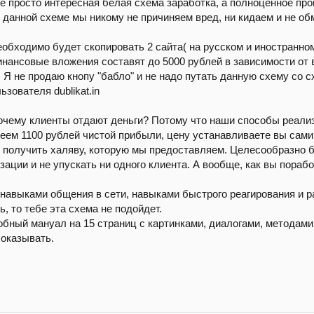
о не просто интересная белая схема заработка, а полноценное п
данной схеме мы никому не причиняем вред, ни кидаем и не об
Необходимо будет скопировать 2 сайта( на русском и иностранно
инансовые вложения составят до 5000 рублей в зависимости от 
 Я не продаю кнопу "бабло" и не надо путать данную схему со 
зователя dublikat.in
очему клиенты отдают деньги? Потому что наши способы реализ
еем 1100 рублей чистой прибыли, цену устанавливаете вы сами
 получить халяву, которую мы предоставляем. Целесообразно бу
ации и не упускать ни одного клиента. А вообще, как вы поработ
авыками общения в сети, навыками быстрого реагирования и ра
ь, то тебе эта схема не подойдет.
бный мануал на 15 страниц с картинками, диалогами, методами 
оказывать.