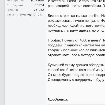
Я хотел бы начать с того, что эт
Регистрация
17.07.2019
реализацией шестью способами. В 
Сообщения
80 764
Реакции
251 352
Онлайн
2мес 9дн 17ч 24м 35с
Бизнес строится только в online. 
рекламировать ничего не нужно. Ф
необходимо подойти ответственно.
покупателя я вижу адекватного поль
Профит. Почему от 4000 в день? П
продаем. С одного клиентам мы им
трафик и большое кол-во клиентов
отрабатывать все 6 методов реализ
Купивший схему должен обладать н
способ как быстро кого-то обманут
От меня будет предоставлен подро
Своевременную поддержку я буду 
Продажник: