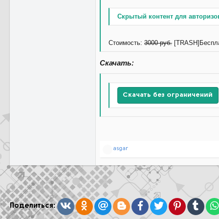
Скрытый контент для авторизо
Стоимость:
3000 руб.
[TRASH]Беспла
Скачать:
Скачать без ограничений
Р
asgar
е
а
к
ц
и
и
:
Вконтакте
Одноклассники
Mail.ru
Blogger
Facebook
Twitter
Pinterest
Tumb
Поделиться: