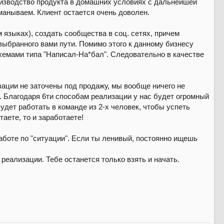
роизводство продукта в домашних условиях с дальнейшей
манываем. Клиент остается очень доволен.
м языках), создать сообщества в соц. сетях, причем
выбранного вами пути. Помимо этого к данному бизнесу
схемами типа "Написал-На*бал". Следовательно в качестве
ации не заточены под продажу, мы вообще ничего не
. Благодаря 6ти способам реализации у нас будет огромный
дет работать в команде из 2-х человек, чтобы успеть
аете, то и заработаете!
боте по "ситуации". Если ты ленивый, постоянно ищешь
реализации. Тебе останется только взять и начать.