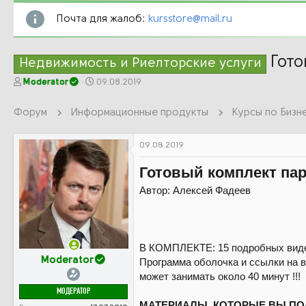
Почта для жалоб:
kursstore@mail.ru
Гото
Недвижимость и Риелторские услуги
А
Д
Moderator
09.08.2019
в
а
т
т
Форум
Информационные продукты
о
а
р
н
т
а
09.08.2019
е
ч
м
а
Готовый комплект пар
ы
л
Автор: Алексей Фадеев
а
В КОМПЛЕКТЕ: 15 подробных видео
Moderator
Программа оболочка и ссылки на 
может занимать около 40 минут !!!
МОДЕРАТОР
МАТЕРИАЛЫ, КОТОРЫЕ ВЫ ПО