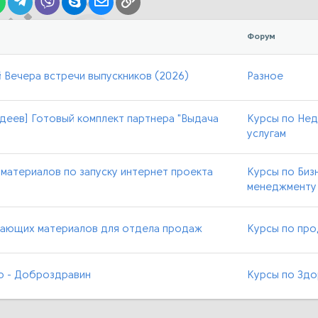
lr
WhatsApp
Telegram
Viber
Skype
Электронная почта
Ссылка
Форум
 Вечера встречи выпускников (2026)
Разное
деев] Готовый комплект партнера "Выдача
Курсы по Нед
услугам
 материалов по запуску интернет проекта
Курсы по Бизн
менеджменту
одающих материалов для отдела продаж
Курсы по пр
ю - Доброздравин
Курсы по Здо