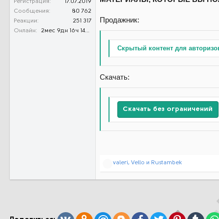
Регистрация
17.07.2019
Сообщения
80 762
Продажник:
Реакции
251 317
Онлайн
2мес 9дн 16ч 14м 23с
Скрытый контент для авторизо
Скачать:
Скачать без ограничений
Р
valeri
,
Vello
и
Rustambek
е
а
к
ц
и
и
: