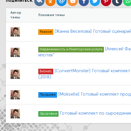
Вконтакте
Одноклассники
Mail.ru
Blogger
Facebook
Twitter
Pinterest
Tumb
Поделиться:
Автор
Похожие темы
темы
[Жанна Веселова] Готовый сценарий
Разное
[Алексей Фа
Недвижимость и Риелторские услуги
ипотек"
[ConvertMonster] Готовый комплект
Бизнес
(2018)
[Mokselle] Готовый комплект пр
Продажи
Готовый комплект по сыроедени
Здоровье