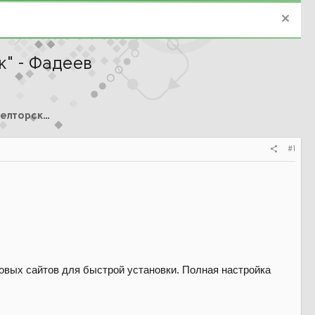
к" - Фадеев
Курсы по Недвижимости и Риелторским услугам
#1
овых сайтов для быстрой установки. Полная настройка