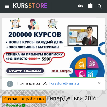
KURS
STORE
ОФОРМИТЬ ПОДПИСКУ
Наш Телеграм
Почта для жалоб:
kursstore@mail.ru
ГиперДеньги 2016
Схемы заработка
А
Д
Moderator
09.08.2019