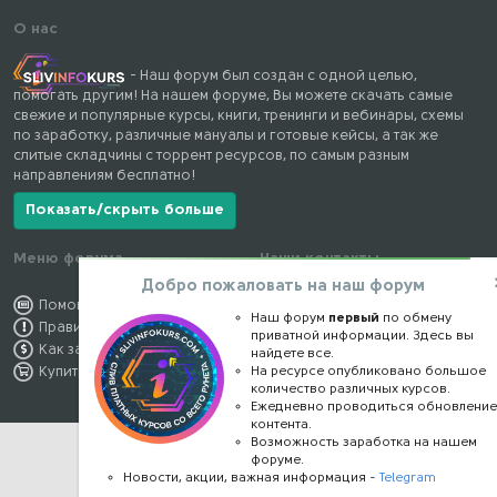
О нас
- Наш форум был создан с одной целью,
помогать другим! На нашем форуме, Вы можете скачать самые
свежие и популярные курсы, книги, тренинги и вебинары, схемы
по заработку, различные мануалы и готовые кейсы, а так же
слитые складчины с торрент ресурсов, по самым разным
направлениям бесплатно!
Показать/скрыть больше
Меню форума
Наши контакты
Добро пожаловать на наш форум
Помощь по форуму
kursstore@mail.ru
Наш форум
первый
по обмену
Правила форума
Обратная связь
приватной информации. Здесь вы
Как заработать
Конфиденциальность
найдете все.
На ресурсе опубликовано большое
Купить премиум
Правообладателям
количество различных курсов.
Ежедневно проводиться обновлени
контента.
Возможность заработка на нашем
форуме.
Новости, акции, важная информация -
Telegram