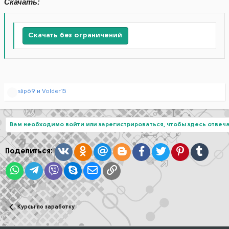
Скачать:
Скачать без ограничений
Р
slip69
и
Volder15
е
а
к
ц
Вам необходимо войти или зарегистрироваться, чтобы здесь отвеча
и
и
:
Вконтакте
Одноклассники
Mail.ru
Blogger
Facebook
Twitter
Pinterest
Tumblr
Поделиться:
WhatsApp
Telegram
Viber
Skype
Электронная почта
Ссылка
Курсы по заработку