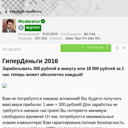
в
а
т
т
Курсы по заработку
о
а
р
н
Moderator
т
а
МОДЕРАТОР
е
ч
м
а
Регистрация
17.07.2019
Сообщения
80 764
Реакции
251 352
Онлайн
2мес 9дн 17ч 24м 35с
ы
л
а
Голосов: 0
#1
09.08.2019
ГиперДеньги 2016
Зарабатывать 300 рублей в минуту или 18 000 рублей за 1
час теперь может абсолютно каждый!
Вам не потребуется никаких вложений! Вы будете получать
максимум прибыли: 1 мин = 300 рублей! Для заработка не
требуется никаких настроек! Вы потеряете минимум
свободного времени! От вас потребуются минимальные
знания компьютера! Вам гарантирована полная безопасность