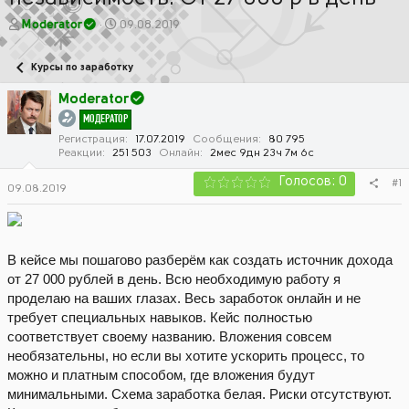
А
Д
Moderator
09.08.2019
в
а
т
т
Курсы по заработку
о
а
р
н
Moderator
т
а
МОДЕРАТОР
е
ч
м
а
Регистрация
17.07.2019
Сообщения
80 795
Реакции
251 503
Онлайн
2мес 9дн 23ч 7м 6с
ы
л
а
Голосов: 0
#1
09.08.2019
В кейсе мы пошагово разберём как создать источник дохода
от 27 000 рублей в день. Всю необходимую работу я
проделаю на ваших глазах. Весь заработок онлайн и не
требует специальных навыков. Кейс полностью
соответствует своему названию. Вложения совсем
необязательны, но если вы хотите ускорить процесс, то
можно и платным способом, где вложения будут
минимальными. Схема заработка белая. Риски отсутствуют.