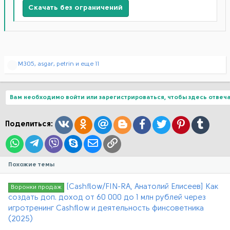
Скачать без ограничений
Р
M305
,
asgar
,
petrin
и еще 11
е
а
к
ц
Вам необходимо войти или зарегистрироваться, чтобы здесь отвеча
и
и
:
Вконтакте
Одноклассники
Mail.ru
Blogger
Facebook
Twitter
Pinterest
Tumblr
Поделиться:
WhatsApp
Telegram
Viber
Skype
Электронная почта
Ссылка
Похожие темы
[Cashflow/FIN-RA, Анатолий Елисеев] Как
Воронки продаж
создать доп. доход от 60 000 до 1 млн рублей через
игротренинг Cashflow и деятельность финсоветника
(2025)