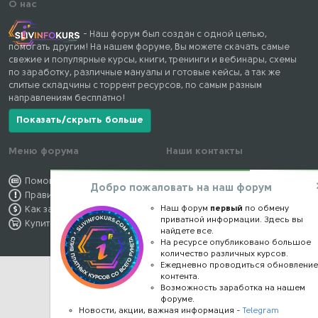
О нас
- Наш форум был создан с одной целью,
помогать другим! На нашем форуме, Вы можете скачать самые
свежие и популярные курсы, книги, тренинги и вебинары, схемы
по заработку, различные мануалы и готовые кейсы, а так же
слитые складчины с торрент ресурсов, по самым разным
направлениям бесплатно!
Показать/скрыть больше
Меню форума
Наши контакты
Помощь по форуму
kursstore@mail.ru
Добро пожаловать на наш форум
Правила форума
Обратная связь
Наш форум
первый
по обмену
Как заработать
Конфиденциальность
приватной информации. Здесь вы
Купить премиум
Правообладателям
найдете все.
На ресурсе опубликовано большое
количество различных курсов.
Ежедневно проводиться обновлени
контента.
Возможность заработка на нашем
форуме.
Новости, акции, важная информация -
Telegram