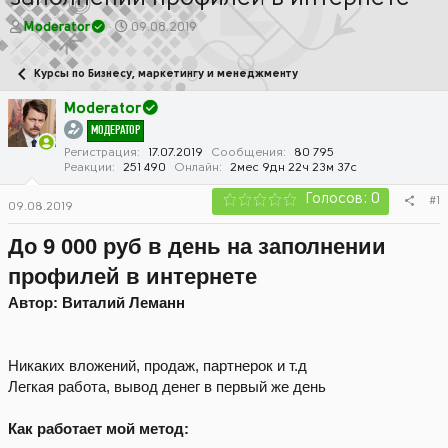
А
Д
Moderator
09.08.2019
в
а
т
т
Курсы по Бизнесу, маркетингу и менеджменту
о
а
р
н
Moderator
т
а
МОДЕРАТОР
е
ч
м
а
Регистрация
17.07.2019
Сообщения
80 795
Реакции
251 490
Онлайн
2мес 9дн 22ч 23м 37с
ы
л
а
Голосов: 0
#1
09.08.2019
До 9 000 руб в день на заполнении
профилей в интернете
Автор: Виталий Леманн
Никаких вложений, продаж, партнерок и т.д
Легкая работа, вывод денег в первый же день
Как работает мой метод: