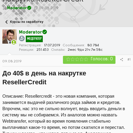
А
Д
Moderator
09.08.2019
в
а
т
т
Курсы по заработку
о
а
р
н
Moderator
т
а
МОДЕРАТОР
е
ч
м
а
Регистрация
17.07.2019
Сообщения
80 784
Реакции
251 453
Онлайн
2мес 9дн 21ч 7м 58с
ы
л
а
Голосов: 0
#1
09.08.2019
До 40$ в день на накрутке
ResellerCredit
Описание: Resellercredit - это новая компания, которая
занимается выдачей различного рода займов и кредитов.
Впрочем, нас это не сильно волнует, ведь вводить деньги в
систему мы не собираемся. Из аналогов можно назвать
Webtransfer, который во время появления стабильно
выплачивал какое-то время, но потом скатился и перестал.