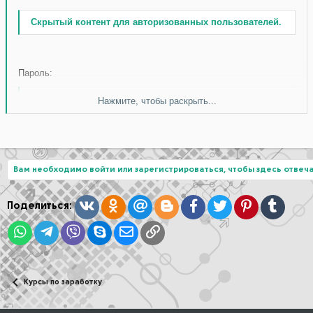
Скрытый контент для авторизованных пользователей.
Пароль:
Нажмите, чтобы раскрыть...
Скачать без ограничений
Вам необходимо войти или зарегистрироваться, чтобы здесь отвеча
Вконтакте
Одноклассники
Mail.ru
Blogger
Facebook
Twitter
Pinterest
Tumblr
Поделиться:
WhatsApp
Telegram
Viber
Skype
Электронная почта
Ссылка
Курсы по заработку