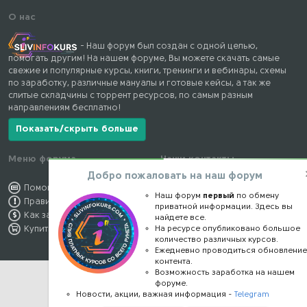
О нас
- Наш форум был создан с одной целью,
помогать другим! На нашем форуме, Вы можете скачать самые
свежие и популярные курсы, книги, тренинги и вебинары, схемы
по заработку, различные мануалы и готовые кейсы, а так же
слитые складчины с торрент ресурсов, по самым разным
направлениям бесплатно!
Показать/скрыть больше
Меню форума
Наши контакты
Добро пожаловать на наш форум
Помощь по форуму
kursstore@mail.ru
Наш форум
первый
по обмену
Правила форума
Обратная связь
приватной информации. Здесь вы
Как заработать
Конфиденциальность
найдете все.
Купить премиум
На ресурсе опубликовано большое
Правообладателям
количество различных курсов.
Ежедневно проводиться обновлени
контента.
Возможность заработка на нашем
форуме.
Новости, акции, важная информация -
Telegram