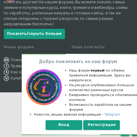
помогать другим! На нашем форуме, Вы можете скачать самые
свежие и популярные курсы, книги, тренинги и вебинары, схемы
по заработку, различные мануалы и готовые кейсы, а так же
слитые складчины с торрент ресурсов, по самым разным
направлениям бесплатно!
Показать/скрыть больше
Меню форума
Наши контакты
Помощь по форуму
kursstore@mail.ru
Добро пожаловать на наш форум
Правила форума
Обратная связь
Наш форум
первый
по обмену
Как заработать
Конфиденциальность
приватной информации. Здесь вы
Купить премиум
Правообладателям
найдете все.
На ресурсе опубликовано большое
количество различных курсов.
Ежедневно проводиться обновлени
контента.
Возможность заработка на нашем
форуме.
Новости, акции, важная информация -
Telegram
Вход
Регистрация
Верх
Н