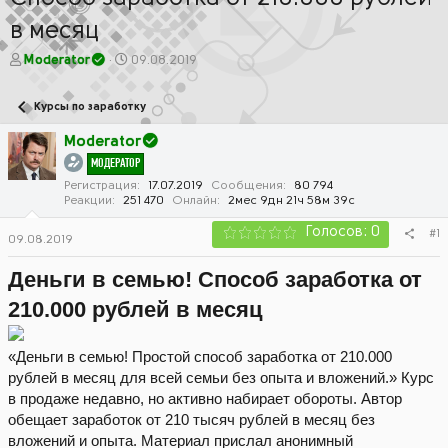
в месяц
А
Д
Moderator
09.08.2019
в
а
т
т
Курсы по заработку
о
а
р
н
Moderator
т
а
МОДЕРАТОР
е
ч
м
а
Регистрация
17.07.2019
Сообщения
80 794
Реакции
251 470
Онлайн
2мес 9дн 21ч 58м 39с
ы
л
а
Голосов: 0
#1
09.08.2019
Деньги в семью! Cпособ заработка от
210.000 рублей в месяц
«Деньги в семью! Простой способ заработка от 210.000
рублей в месяц для всей семьи без опыта и вложений.» Курс
в продаже недавно, но активно набирает обороты. Автор
обещает заработок от 210 тысяч рублей в месяц без
вложений и опыта. Материал прислал анонимный