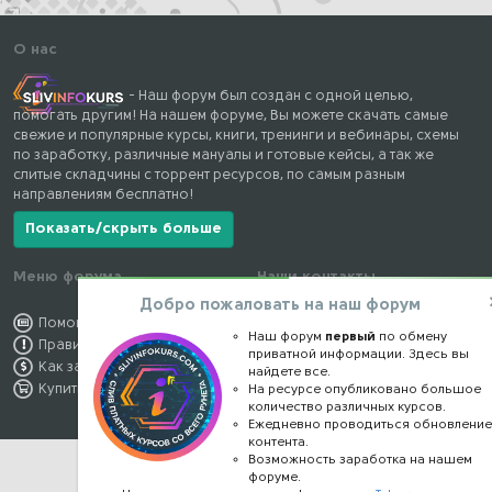
О нас
- Наш форум был создан с одной целью,
помогать другим! На нашем форуме, Вы можете скачать самые
свежие и популярные курсы, книги, тренинги и вебинары, схемы
по заработку, различные мануалы и готовые кейсы, а так же
слитые складчины с торрент ресурсов, по самым разным
направлениям бесплатно!
Показать/скрыть больше
Меню форума
Наши контакты
Добро пожаловать на наш форум
Помощь по форуму
kursstore@mail.ru
Наш форум
первый
по обмену
Правила форума
Обратная связь
приватной информации. Здесь вы
Как заработать
Конфиденциальность
найдете все.
Купить премиум
Правообладателям
На ресурсе опубликовано большое
количество различных курсов.
Ежедневно проводиться обновлени
контента.
Возможность заработка на нашем
форуме.