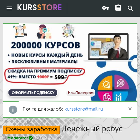
KURS
STORE
ОФОРМИТЬ ПОДПИСКУ
Наш Телеграм
Почта для жалоб:
kursstore@mail.ru
Денежный ребус
Схемы заработка
А
Д
Moderator
09.08.2019