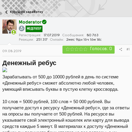
в
а
т
т
Курсы по заработку
о
а
р
н
Moderator
т
а
МОДЕРАТОР
е
ч
м
а
Регистрация
17.07.2019
Сообщения
80 763
Реакции
251 317
Онлайн
2мес 9дн 16ч 16м 14с
ы
л
а
Голосов: 0
#1
09.08.2019
Денежный ребус
Зарабатывать от 500 до 10000 рублей в день по системе
«Денежный ребус» сможет абсолютно любой человек,
умеющий вписывать буквы в пустую клетку кроссворда.
10 слов = 5000 рублей, 100 слов = 50 000 рублей. Вы
получаете доступ к ресурсу «Денежный ребус», где за ответы
на опросы вы получаете от 500 рублей. На ресурсе вы
указываете свой электронный кошелек или карту для вывода
средств каждые 5 минут. В материалах к доступу «Денежный