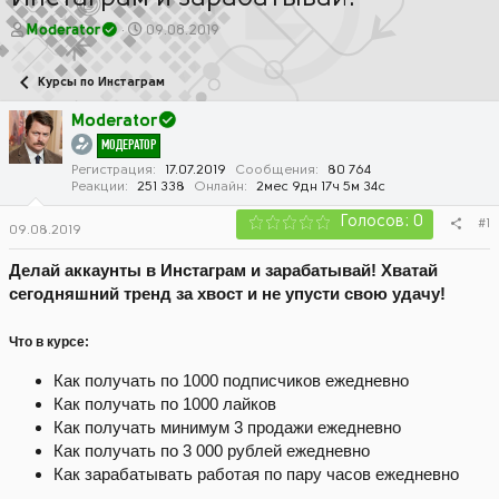
А
Д
Moderator
09.08.2019
в
а
т
т
Курсы по Инстаграм
о
а
р
н
Moderator
т
а
МОДЕРАТОР
е
ч
м
а
Регистрация
17.07.2019
Сообщения
80 764
Реакции
251 338
Онлайн
2мес 9дн 17ч 5м 34с
ы
л
а
Голосов: 0
#1
09.08.2019
Делай аккаунты в Инстаграм и зарабатывай! Хватай
сегодняшний тренд за хвост и не упусти свою удачу!
Что в курсе:
Как получать по 1000 подписчиков ежедневно
Как получать по 1000 лайков
Как получать минимум 3 продажи ежедневно
Как получать по 3 000 рублей ежедневно
Как зарабатывать работая по пару часов ежедневно