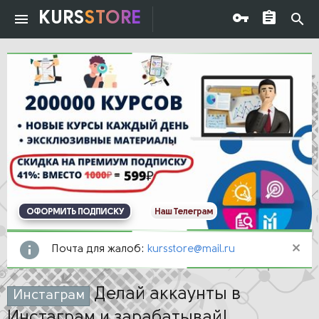
KURS
STORE
ОФОРМИТЬ ПОДПИСКУ
Наш Телеграм
Почта для жалоб:
kursstore@mail.ru
Делай аккаунты в
Инстаграм
Инстаграм и зарабатывай!