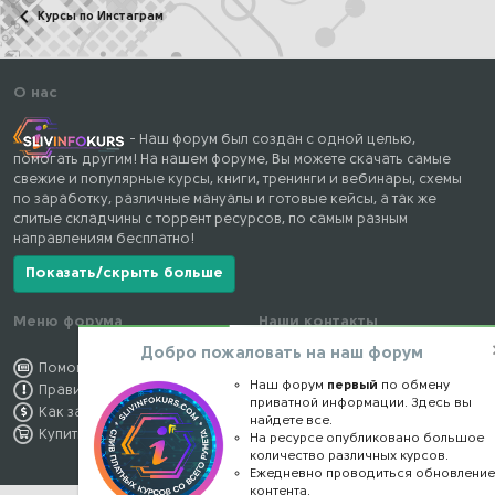
Курсы по Инстаграм
О нас
- Наш форум был создан с одной целью,
помогать другим! На нашем форуме, Вы можете скачать самые
свежие и популярные курсы, книги, тренинги и вебинары, схемы
по заработку, различные мануалы и готовые кейсы, а так же
слитые складчины с торрент ресурсов, по самым разным
направлениям бесплатно!
Показать/скрыть больше
Меню форума
Наши контакты
Добро пожаловать на наш форум
Помощь по форуму
kursstore@mail.ru
Наш форум
первый
по обмену
Правила форума
Обратная связь
приватной информации. Здесь вы
Как заработать
Конфиденциальность
найдете все.
Купить премиум
Правообладателям
На ресурсе опубликовано большое
количество различных курсов.
Ежедневно проводиться обновлени
контента.