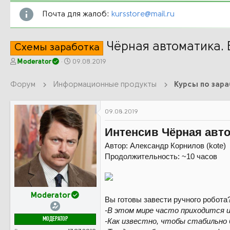
Почта для жалоб:
kursstore@mail.ru
Чёрная автоматика. Б
Схемы заработка
А
Д
Moderator
09.08.2019
в
а
т
т
Форум
Информационные продукты
Курсы по зар
о
а
р
н
т
а
09.08.2019
е
ч
м
а
Интенсив Чёрная авто
ы
л
а
Автор: Александр Корнилов (kote)
Продолжительность: ~10 часов
Moderator
Вы готовы завести ручного робота
-В этом мире часто приходится 
МОДЕРАТОР
-Как известно, чтобы стабильно 