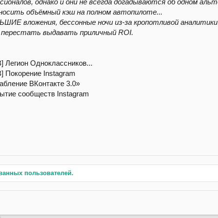
ионалов, однако и они не всегда догадываются об одном аль
осить объёмный кэш на полном автопилоте...
ШИЕ вложения, бессонные ночи из-за кропотливой аналитики и
 перестать выдавать приличный ROI.
егион Одноклассников...
Покорение Instagram
бление ВКонтакте 3.0»
ытие сообществ Instagram
ванных пользователей.