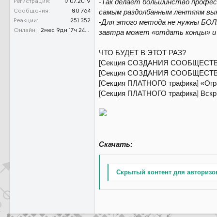
-Так делает большинство професс
Регистрация
17.07.2019
самым раздолбанным лентяям вын
Сообщения
80 764
-Для этого метода не нужны БОЛЬ
Реакции
251 352
Онлайн
2мес 9дн 17ч 24м 35с
завтра может «отдать концы» и
ЧТО БУДЕТ В ЭТОТ РАЗ?
[Секция СОЗДАНИЯ СООБЩЕСТВ] Л
[Секция СОЗДАНИЯ СООБЩЕСТВ] 
[Секция ПЛАТНОГО трафика] «Огра
[Секция ПЛАТНОГО трафика] Вскр
Скачать:
Скрытый контент для авторизо