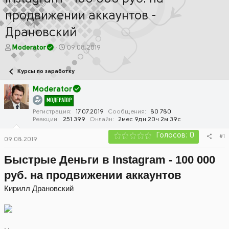
продвижении аккаунтов -
Драновский
А
Д
Moderator
09.08.2019
в
а
т
т
Курсы по заработку
о
а
р
н
Moderator
т
а
МОДЕРАТОР
е
ч
м
а
Регистрация
17.07.2019
Сообщения
80 780
Реакции
251 399
Онлайн
2мес 9дн 20ч 2м 39с
ы
л
а
Голосов: 0
#1
09.08.2019
Быстрые Деньги в Instagram - 100 000
руб. на продвижении аккаунтов
Кирилл Драновский