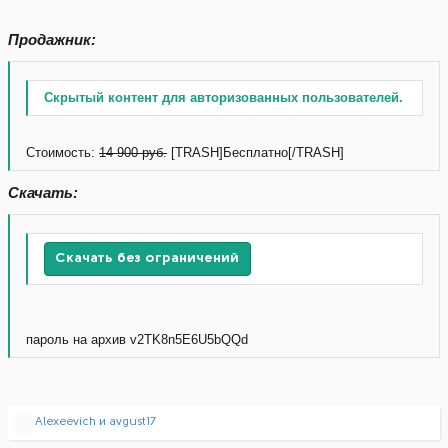
Продажник:
Скрытый контент для авторизованных пользователей.
Стоимость:
14 900 руб.
[TRASH]Бесплатно[/TRASH]
Скачать:
Скачать без ограничений
пароль на архив v2TK8n5E6U5bQQd
Р
Alexeevich
и
avgust17
е