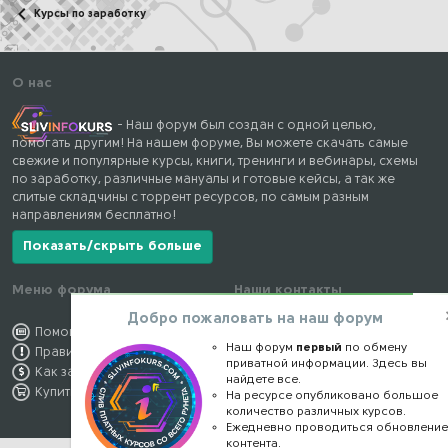
Курсы по заработку
О нас
- Наш форум был создан с одной целью,
помогать другим! На нашем форуме, Вы можете скачать самые
свежие и популярные курсы, книги, тренинги и вебинары, схемы
по заработку, различные мануалы и готовые кейсы, а так же
слитые складчины с торрент ресурсов, по самым разным
направлениям бесплатно!
Показать/скрыть больше
Меню форума
Наши контакты
Добро пожаловать на наш форум
Помощь по форуму
kursstore@mail.ru
Наш форум
первый
по обмену
Правила форума
Обратная связь
приватной информации. Здесь вы
Как заработать
Конфиденциальность
найдете все.
Купить премиум
Правообладателям
На ресурсе опубликовано большое
количество различных курсов.
Ежедневно проводиться обновлени
контента.