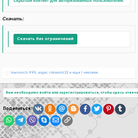
Скрытый контент для авторизованных пользователей.
Скачать:
Скачать без ограничений
Р
Ivanovich.999
,
asgar
,
niksam632
и еще 1 человек
е
а
к
ц
Вам необходимо войти или зарегистрироваться, чтобы здесь отвеча
и
и
:
Вконтакте
Одноклассники
Mail.ru
Blogger
Facebook
Twitter
Pinterest
Tumblr
Поделиться:
WhatsApp
Telegram
Viber
Skype
Электронная почта
Ссылка