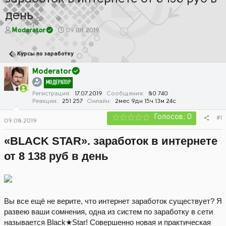
день
А
Д
Moderator
09.08.2019
в
а
т
т
Курсы по заработку
о
а
р
н
Moderator
т
а
МОДЕРАТОР
е
ч
м
а
Регистрация
17.07.2019
Сообщения
80 740
Реакции
251 257
Онлайн
2мес 9дн 15ч 13м 24с
ы
л
а
Голосов: 0
#1
09.08.2019
«BLACK STAR». заработок в интернете
от 8 138 руб в день
Вы все ещё не верите, что интернет заработок существует? Я
развею ваши сомнения, одна из систем по заработку в сети
называется Black★Star! Совершенно новая и практическая