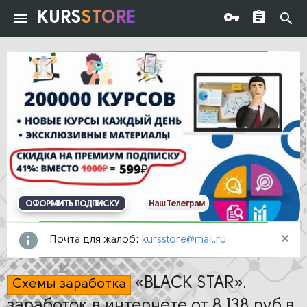
KURS
STORE
ОФОРМИТЬ ПОДПИСКУ
Наш Телеграм
Почта для жалоб:
kursstore@mail.ru
«BLACK STAR».
Схемы заработка
заработок в интернете от 8 138 руб в