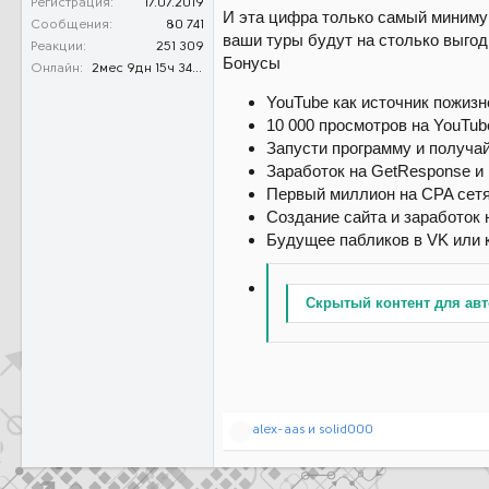
Регистрация
17.07.2019
И эта цифра только самый минимум
Сообщения
80 741
ваши туры будут на столько выгодн
Реакции
251 309
Бонусы
Онлайн
2мес 9дн 15ч 34м 37с
YouTube как источник пожизн
10 000 просмотров на YouTub
Запусти программу и получай
Заработок на GetResponse и 
Первый миллион на CPA сетя
Создание сайта и заработок 
Будущее пабликов в VK или к
Скрытый контент для ав
Р
alex-aas
и
solid000
е
а
к