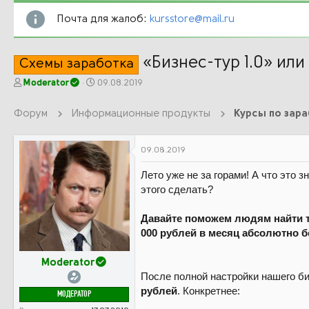
Почта для жалоб:
kursstore@mail.ru
«Бизнес-тур 1.0» или
Схемы заработка
А
Д
Moderator
09.08.2019
в
а
т
т
Форум
Информационные продукты
Курсы по зар
о
а
р
н
т
а
09.08.2019
е
ч
м
а
Лето уже не за горами! А что это 
ы
л
этого сделать?
а
Давайте поможем людям найти то
000 рублей в месяц абсолютно б
Moderator
После полной настройки нашего б
рублей
. Конкретнее:
МОДЕРАТОР