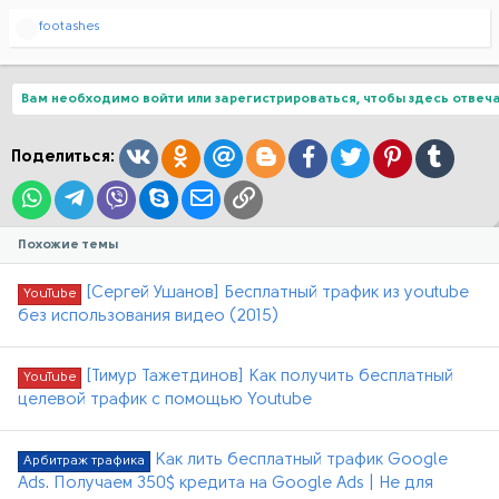
Р
footashes
е
а
к
ц
Вам необходимо войти или зарегистрироваться, чтобы здесь отвеча
и
и
:
Вконтакте
Одноклассники
Mail.ru
Blogger
Facebook
Twitter
Pinterest
Tumblr
Поделиться:
WhatsApp
Telegram
Viber
Skype
Электронная почта
Ссылка
Похожие темы
[Сергей Ушанов] Бесплатный трафик из youtube
YouTube
без использования видео (2015)
[Тимур Тажетдинов] Как получить бесплатный
YouTube
целевой трафик с помощью Youtube
Как лить бесплатный трафик Google
Арбитраж трафика
Ads. Получаем 350$ кредита на Google Ads | Не для