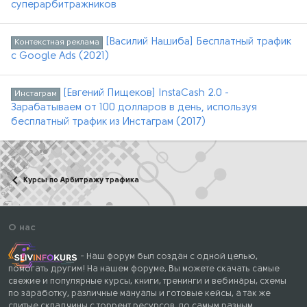
суперарбитражников
[Василий Нашиба] Бесплатный трафик
Контекстная реклама
с Google Ads (2021)
[Евгений Пищеков] InstaCash 2.0 -
Инстаграм
Зарабатываем от 100 долларов в день, используя
бесплатный трафик из Инстаграм (2017)
Курсы по Арбитражу трафика
О нас
- Наш форум был создан с одной целью,
помогать другим! На нашем форуме, Вы можете скачать самые
свежие и популярные курсы, книги, тренинги и вебинары, схемы
по заработку, различные мануалы и готовые кейсы, а так же
слитые складчины с торрент ресурсов, по самым разным