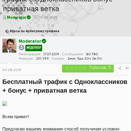
приватная ветка
А
Д
Moderator
09.08.2019
в
а
т
т
Курсы по Арбитражу трафика
о
а
р
н
Moderator
т
а
МОДЕРАТОР
е
ч
м
а
Регистрация
17.07.2019
Сообщения
80 780
Реакции
251 399
Онлайн
2мес 9дн 20ч 3м 51с
ы
л
а
Голосов: 0
#1
09.08.2019
Бесплатный трафик с Одноклассников
+ бонус + приватная ветка
Всем привет!
Предлагаю вашему вниманию способ получения условно-