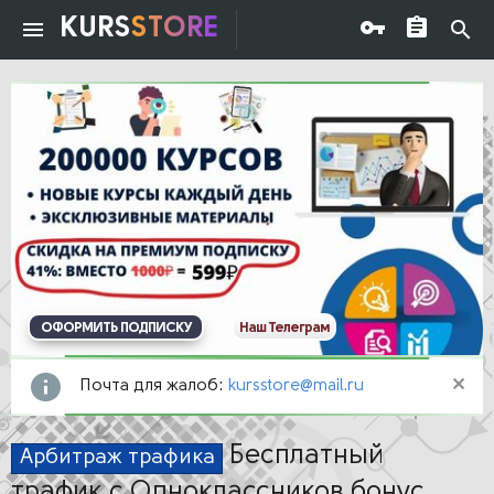
KURS
STORE
ОФОРМИТЬ ПОДПИСКУ
Наш Телеграм
Почта для жалоб:
kursstore@mail.ru
Бесплатный
Арбитраж трафика
трафик с Одноклассников бонус