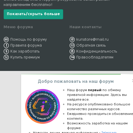
направлениям бесплатно!
Показать/скрыть больше
Меню форума
Наши контакты
Помощь по форуму
kursstore@mail.ru
Правила форума
Обратная связь
Как заработать
Конфиденциальность
Купить премиум
Правообладателям
Добро пожаловать на наш форум
Наш форум
первый
по обмену
приватной информации. Здесь вы
найдете все.
На ресурсе опубликовано большое
количество различных курсов.
Ежедневно проводиться обновлени
контента.
Возможность заработка на нашем
форуме.