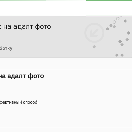
 на адалт фото
аботку
на адалт фото
ффективный способ.