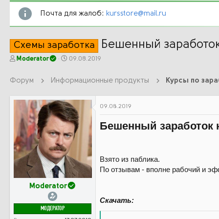
Почта для жалоб:
kursstore@mail.ru
Бешенный заработок
Схемы заработка
А
Д
Moderator
09.08.2019
в
а
т
т
Форум
Информационные продукты
Курсы по зар
о
а
р
н
т
а
09.08.2019
е
ч
м
а
Бешенный заработок 
ы
л
а
Взято из паблика.
По отзывам - вполне рабочий и э
Moderator
Скачать:
МОДЕРАТОР