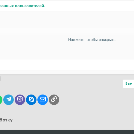
ванных пользователей.
Нажмите, чтобы раскрыть...
Вам 
lr
WhatsApp
Telegram
Viber
Skype
Электронная почта
Ссылка
аботку