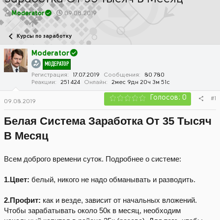
А
Д
Moderator
09.08.2019
в
а
т
т
Курсы по заработку
о
а
р
н
Moderator
т
а
МОДЕРАТОР
е
ч
м
а
Регистрация
17.07.2019
Сообщения
80 780
Реакции
251 424
Онлайн
2мес 9дн 20ч 3м 51с
ы
л
а
Голосов: 0
#1
09.08.2019
Белая Система Заработка От 35 Тысяч
В Месяц
Всем доброго времени суток. Подробнее о системе:
1.Цвет:
белый, никого не надо обманывать и разводить.
2.Профит:
как и везде, зависит от начальных вложений.
Чтобы зарабатывать около 50к в месяц, необходим