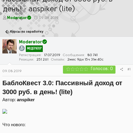
день! - anspiker (lite)
А
Д
Moderator
09.08.2019
в
а
т
т
Курсы по заработку
о
а
р
н
Moderator
т
а
МОДЕРАТОР
е
ч
м
а
Регистрация
17.07.2019
Сообщения
80 741
Реакции
251 261
Онлайн
2мес 9дн 15ч 31м 40с
ы
л
а
Голосов: 0
#1
09.08.2019
БаблоКвест 3.0: Пассивный доход от
3000 руб. в день! (lite)
Автор:
anspiker
Что нового: