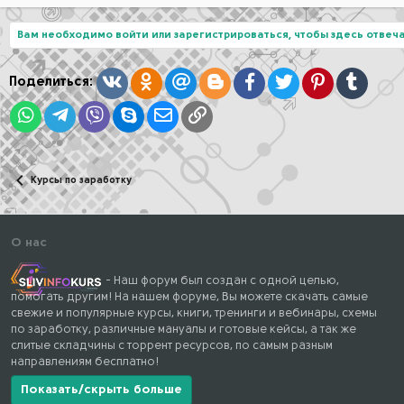
Вам необходимо войти или зарегистрироваться, чтобы здесь отвеча
Вконтакте
Одноклассники
Mail.ru
Blogger
Facebook
Twitter
Pinterest
Tumblr
Поделиться:
WhatsApp
Telegram
Viber
Skype
Электронная почта
Ссылка
Курсы по заработку
О нас
- Наш форум был создан с одной целью,
помогать другим! На нашем форуме, Вы можете скачать самые
свежие и популярные курсы, книги, тренинги и вебинары, схемы
по заработку, различные мануалы и готовые кейсы, а так же
слитые складчины с торрент ресурсов, по самым разным
направлениям бесплатно!
Показать/скрыть больше