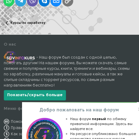
WhatsApp
Telegram
Viber
Skype
Электронная почта
Ссылка
Курсы по заработку
О нас
- Наш форум был создан с одной целью,
помогать другим! На нашем форуме, Вы можете скачать самые
свежие и популярные курсы, книги, тренинги и вебинары, схемы
по заработку, различные мануалы и готовые кейсы, а так же
слитые складчины с торрент ресурсов, по самым разным
направлениям бесплатно!
Показать/скрыть больше
Меню форума
Наши контакты
Добро пожаловать на наш форум
Наш форум
первый
по обмену
Помощь по форуму
kursstore@mail.ru
приватной информации. Здесь вы
Правила форума
Обратная связь
найдете все.
Как заработать
На ресурсе опубликовано большое
Конфиденциальность