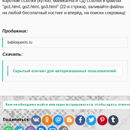
короткие ссылки (куткат, маникапча и т.д) ссылки в файлах
"go1.html, go2.html, go3.html" (22-я строка), заливайте файлы
на любой бесплатный хостинг и вперёд, на поиски сокровищ!
Продажник:
babloquests.ru
Скачать:
Скрытый контент для авторизованных пользователей.
Вам необходимо войти или зарегистрироваться, чтобы здесь отвеча
Вконтакте
Одноклассники
Mail.ru
Blogger
Facebook
Twitter
Pinterest
Tumblr
Поделиться: