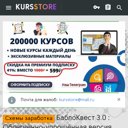
KURS
STORE
ОФОРМИТЬ ПОДПИСКУ
Наш Телеграм
Почта для жалоб:
kursstore@mail.ru
БаблоКвест 3.0 :
Схемы заработка
Облегчённо-упрощённая версия