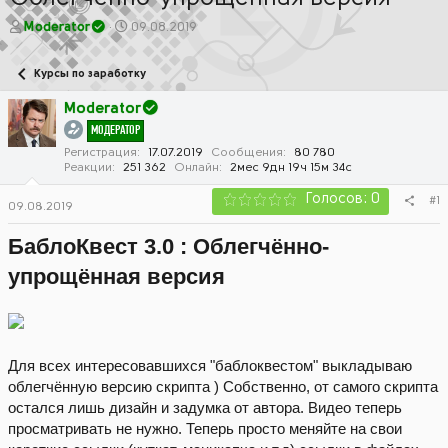
А
Д
Moderator
09.08.2019
в
а
т
т
Курсы по заработку
о
а
р
н
Moderator
т
а
МОДЕРАТОР
е
ч
м
а
Регистрация
17.07.2019
Сообщения
80 780
Реакции
251 362
Онлайн
2мес 9дн 19ч 15м 34с
ы
л
а
Голосов: 0
#1
09.08.2019
БаблоКвест 3.0 : Облегчённо-
упрощённая версия
Для всех интересовавшихся "баблоквестом" выкладываю
облегчённую версию скрипта ) Собственно, от самого скрипта
остался лишь дизайн и задумка от автора. Видео теперь
просматривать не нужно. Теперь просто меняйте на свои