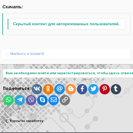
Скачать:
Скрытый контент для авторизованных пользователей.
Р
Marlboro
и
Volder15
е
а
к
ц
Вам необходимо войти или зарегистрироваться, чтобы здесь отвеча
и
и
:
Вконтакте
Одноклассники
Mail.ru
Blogger
Facebook
Twitter
Pinterest
Tumblr
Поделиться:
WhatsApp
Telegram
Viber
Skype
Электронная почта
Ссылка
Курсы по заработку