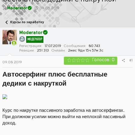
А
Д
Moderator
09.08.2019
в
а
т
т
Курсы по заработку
о
а
р
н
Moderator
т
а
МОДЕРАТОР
е
ч
м
а
Регистрация
17.07.2019
Сообщения
80 743
Реакции
251 313
Онлайн
2мес 9дн 15ч 57м 3с
ы
л
а
Голосов: 0
#1
09.08.2019
Автосерфинг плюс бесплатные
дедики с накруткой
Курс по накрутке пассивного заработка на автосерфингах.
При должном усилии можно выйти на неплохой пассивный
доход.