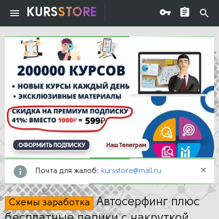
KURS
STORE
ОФОРМИТЬ ПОДПИСКУ
Наш Телеграм
Почта для жалоб:
kursstore@mail.ru
Автосерфинг плюс
Схемы заработка
бесплатные дедики с накруткой