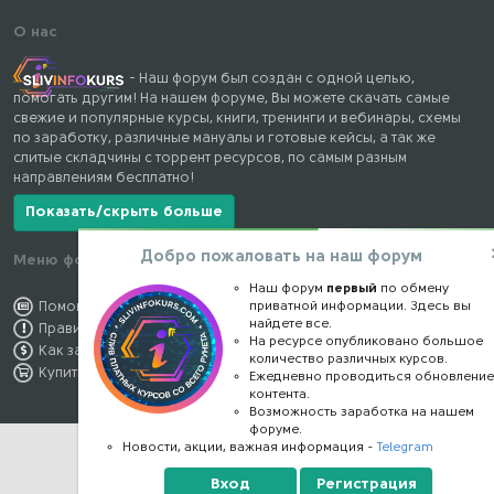
О нас
- Наш форум был создан с одной целью,
помогать другим! На нашем форуме, Вы можете скачать самые
свежие и популярные курсы, книги, тренинги и вебинары, схемы
по заработку, различные мануалы и готовые кейсы, а так же
слитые складчины с торрент ресурсов, по самым разным
направлениям бесплатно!
Показать/скрыть больше
Добро пожаловать на наш форум
Меню форума
Наши контакты
Наш форум
первый
по обмену
приватной информации. Здесь вы
Помощь по форуму
kursstore@mail.ru
найдете все.
Правила форума
Обратная связь
На ресурсе опубликовано большое
Как заработать
Конфиденциальность
количество различных курсов.
Купить премиум
Правообладателям
Ежедневно проводиться обновлени
контента.
Возможность заработка на нашем
форуме.
Новости, акции, важная информация -
Telegram
Вход
Регистрация