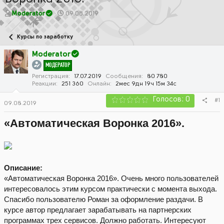
А
Д
Moderator
09.08.2019
в
а
т
т
Курсы по заработку
о
а
р
н
Moderator
т
а
МОДЕРАТОР
е
ч
м
а
Регистрация
17.07.2019
Сообщения
80 780
Реакции
251 360
Онлайн
2мес 9дн 19ч 15м 34с
ы
л
а
Голосов: 0
#1
09.08.2019
«Автоматическая Воронка 2016».
Описание:
«Автоматическая Воронка 2016». Очень много пользователей
интересовалось этим курсом практически с момента выхода.
Спасибо пользователю Роман за оформление раздачи. В
курсе автор предлагает зарабатывать на партнерских
программах трех сервисов. Должно работать. Интересуют