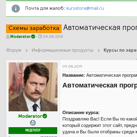
Почта для жалоб:
kursstore@mail.ru
Автоматическая прог
Схемы заработка
А
Д
Moderator
09.08.2019
в
а
т
т
Форум
Информационные продукты
Курсы по зар
о
а
р
н
т
а
09.08.2019
е
ч
Название:
Автоматическая програ
м
а
ы
л
Автоматическая прогр
а
Описание курса:
Moderator
Поздравляю Вас! Если Вы по какой
который содержит этот сайт, пред
МОДЕРАТОР
удача и Вы были отобраны среди 