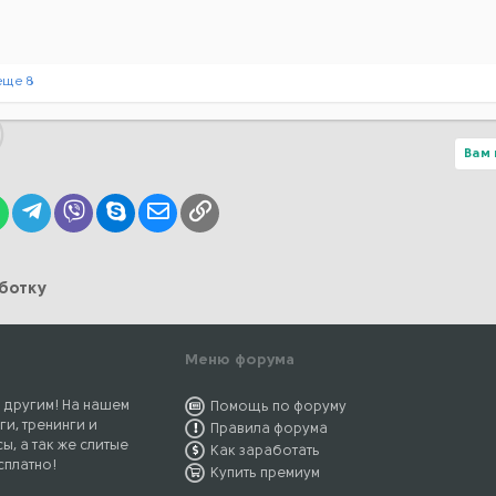
еще 8
Вам 
lr
WhatsApp
Telegram
Viber
Skype
Электронная почта
Ссылка
аботку
Меню форума
 другим! На нашем
Помощь по форуму
ги, тренинги и
Правила форума
ы, а так же слитые
Как заработать
сплатно!
Купить премиум