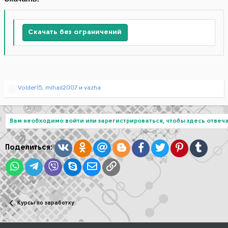
Скачать без ограничений
Р
Volder15
,
mihail2007
и
vazha
е
а
к
ц
Вам необходимо войти или зарегистрироваться, чтобы здесь отвеча
и
и
:
Вконтакте
Одноклассники
Mail.ru
Blogger
Facebook
Twitter
Pinterest
Tumblr
Поделиться:
WhatsApp
Telegram
Viber
Skype
Электронная почта
Ссылка
Курсы по заработку