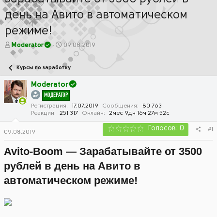
день на Авито в автоматическом
режиме!
А
Д
Moderator
09.08.2019
в
а
т
т
Курсы по заработку
о
а
р
н
Moderator
т
а
МОДЕРАТОР
е
ч
м
а
Регистрация
17.07.2019
Сообщения
80 763
Реакции
251 317
Онлайн
2мес 9дн 16ч 27м 52с
ы
л
а
Голосов: 0
#1
09.08.2019
Avito-Boom — Зарабатывайте от 3500
рублей в день на Авито в
автоматическом режиме!