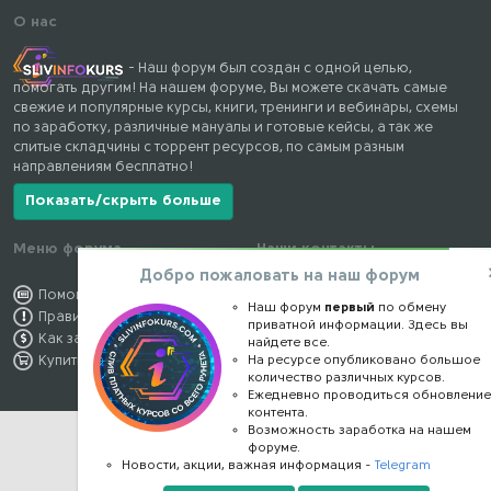
О нас
- Наш форум был создан с одной целью,
помогать другим! На нашем форуме, Вы можете скачать самые
свежие и популярные курсы, книги, тренинги и вебинары, схемы
по заработку, различные мануалы и готовые кейсы, а так же
слитые складчины с торрент ресурсов, по самым разным
направлениям бесплатно!
Показать/скрыть больше
Меню форума
Наши контакты
Добро пожаловать на наш форум
Помощь по форуму
kursstore@mail.ru
Наш форум
первый
по обмену
Правила форума
Обратная связь
приватной информации. Здесь вы
Как заработать
Конфиденциальность
найдете все.
На ресурсе опубликовано большое
Купить премиум
Правообладателям
количество различных курсов.
Ежедневно проводиться обновлени
контента.
Возможность заработка на нашем
форуме.
Новости, акции, важная информация -
Telegram