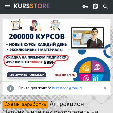
KURS
STORE
ОФОРМИТЬ ПОДПИСКУ
Наш Телеграм
Почта для жалоб:
kursstore@mail.ru
Аттракцион
Схемы заработка
"Турник"- или как разбогатеть на