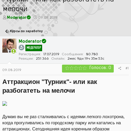
мелочи
А
Д
Moderator
09.08.2019
в
а
т
т
Курсы по заработку
о
а
р
н
Moderator
т
а
МОДЕРАТОР
е
ч
м
а
Регистрация
17.07.2019
Сообщения
80 780
Реакции
251 366
Онлайн
2мес 9дн 19ч 35м 53с
ы
л
а
Голосов: 0
#1
09.08.2019
Аттракцион "Турник"- или как
разбогатеть на мелочи
Думаю вы не раз сталкивались с идеями легкого лохотрона,
когда прогуливались по городскому парку или катались на
аттракционах. Сегодняшняя идея коренным образом