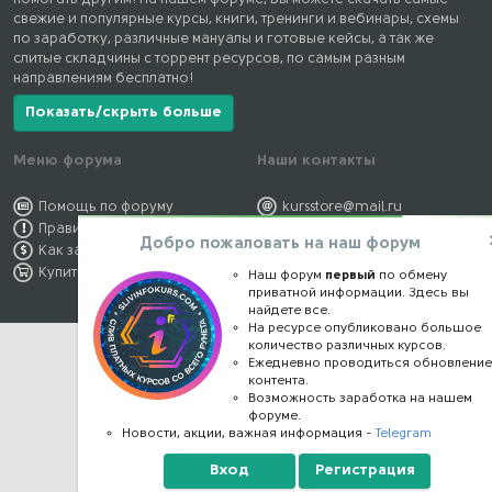
свежие и популярные курсы, книги, тренинги и вебинары, схемы
по заработку, различные мануалы и готовые кейсы, а так же
слитые складчины с торрент ресурсов, по самым разным
направлениям бесплатно!
Показать/скрыть больше
Меню форума
Наши контакты
Помощь по форуму
kursstore@mail.ru
Правила форума
Обратная связь
Добро пожаловать на наш форум
Как заработать
Конфиденциальность
Купить премиум
Правообладателям
Наш форум
первый
по обмену
приватной информации. Здесь вы
найдете все.
На ресурсе опубликовано большое
количество различных курсов.
Ежедневно проводиться обновлени
контента.
Возможность заработка на нашем
форуме.
Новости, акции, важная информация -
Telegram
Вход
Регистрация