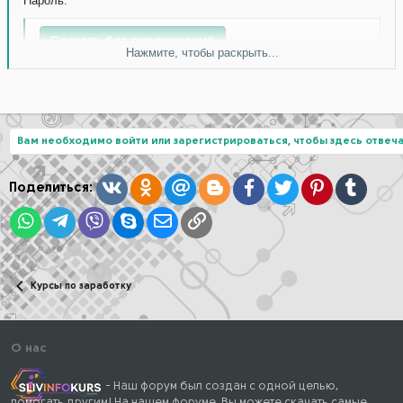
Пароль:
Скачать без ограничений
Нажмите, чтобы раскрыть...
Вам необходимо войти или зарегистрироваться, чтобы здесь отвеча
Вконтакте
Одноклассники
Mail.ru
Blogger
Facebook
Twitter
Pinterest
Tumblr
Поделиться:
WhatsApp
Telegram
Viber
Skype
Электронная почта
Ссылка
Курсы по заработку
О нас
- Наш форум был создан с одной целью,
помогать другим! На нашем форуме, Вы можете скачать самые