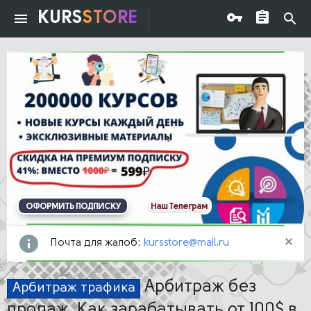
KURS
STORE
ОФОРМИТЬ ПОДПИСКУ
Наш Телеграм
Почта для жалоб:
kursstore@mail.ru
Арбитраж без
Арбитраж трафика
продаж. Как зарабатывать от 100$ в