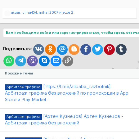
Р
asgar
,
dima454
,
mihail2007
и еще 2
е
а
к
ц
Вам необходимо войти или зарегистрироваться, чтобы здесь отвеча
и
и
:
Вконтакте
Одноклассники
Mail.ru
Blogger
Facebook
Twitter
Pinterest
Tumblr
Поделиться:
WhatsApp
Telegram
Viber
Skype
Электронная почта
Ссылка
Похожие темы
[https://t.me/alibaba_razbotnik]
Арбитраж трафика
Арбитраж трафика без вложений по промокодам в App
Store и Play Market
[Артем Кузнецов] Артем Кузнецов -
Арбитраж трафика
Арбитраж трафика без вложений