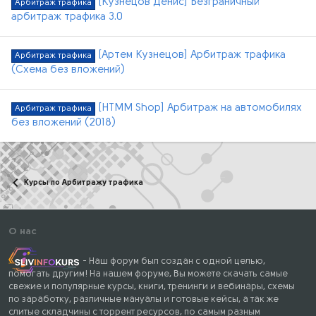
[Кузнецов Денис] Безграничный
Арбитраж трафика
арбитраж трафика 3.0
[Артем Кузнецов] Арбитраж трафика
Арбитраж трафика
(Схема без вложений)
[HTMM Shop] Арбитраж на автомобилях
Арбитраж трафика
без вложений (2018)
Курсы по Арбитражу трафика
О нас
- Наш форум был создан с одной целью,
помогать другим! На нашем форуме, Вы можете скачать самые
свежие и популярные курсы, книги, тренинги и вебинары, схемы
по заработку, различные мануалы и готовые кейсы, а так же
слитые складчины с торрент ресурсов, по самым разным