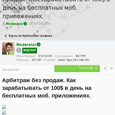
день на бесплатных моб.
приложениях.
А
Д
Moderator
09.08.2019
в
а
т
т
Курсы по Арбитражу трафика
о
а
р
н
Moderator
т
а
МОДЕРАТОР
е
ч
м
а
Регистрация
17.07.2019
Сообщения
80 795
Реакции
251 491
Онлайн
2мес 9дн 22ч 24м 41с
ы
л
а
Голосов: 0
#1
09.08.2019
Арбитраж без продаж. Как
зарабатывать от 100$ в день на
бесплатных моб. приложениях.