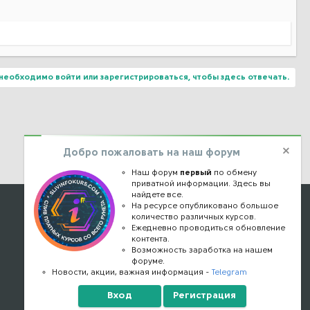
ывод и на Вебманей. В чём смысл темы. Регистрируйтесь в
. В ВК много групп с продажей алкоголя ночью, водка из
ля себя мало кто будет брать ( хотя...кто знает), а вот для
й теме. Короче, тема будет интересна тем кто занимается
еньги получит.
необходимо войти или зарегистрироваться, чтобы здесь отвечать.
Добро пожаловать на наш форум
Наш форум
первый
по обмену
приватной информации. Здесь вы
найдете все.
Наши контакты
На ресурсе опубликовано большое
количество различных курсов.
Ежедневно проводиться обновление
kursstore@mail.ru
контента.
Обратная связь
Возможность заработка на нашем
форуме.
Конфиденциальность
Новости, акции, важная информация -
Telegram
Правообладателям
Вход
Регистрация