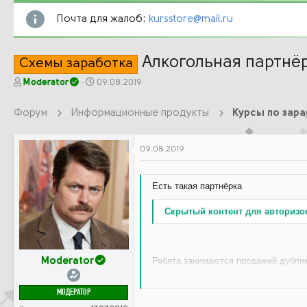
Почта для жалоб:
kursstore@mail.ru
Алкогольная партнё
Схемы заработка
А
Д
Moderator
09.08.2019
в
а
т
т
Форум
Информационные продукты
Курсы по зар
о
а
р
н
т
а
09.08.2019
е
ч
м
а
ы
л
Есть такая партнёрка
а
Скрытый контент для авторизо
Ребята занимаются продажей дубликат
Moderator
руб.) по предоплате, доставка по Р
я заказал выплату, на следующий д
МОДЕРАТОР
объявление с ссылкой. Аудитория муж