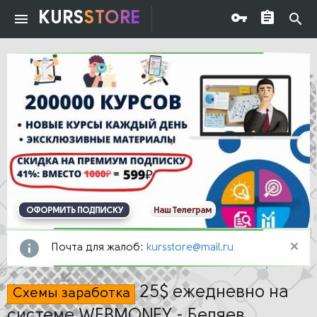
KURS
STORE
ОФОРМИТЬ ПОДПИСКУ
Наш Телеграм
Почта для жалоб:
kursstore@mail.ru
25$ ежедневно на
Схемы заработка
системе WEBMONEY - Беляев