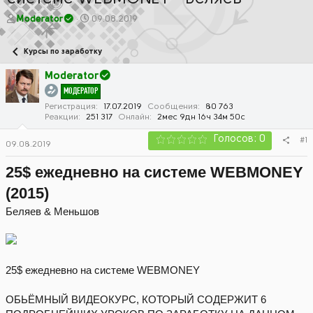
А
Д
Moderator
09.08.2019
в
а
т
т
Курсы по заработку
о
а
р
н
Moderator
т
а
МОДЕРАТОР
е
ч
м
а
Регистрация
17.07.2019
Сообщения
80 763
Реакции
251 317
Онлайн
2мес 9дн 16ч 34м 50с
ы
л
а
Голосов: 0
#1
09.08.2019
25$ ежедневно на системе WEBMONEY
(2015)
Беляев & Меньшов
25$ ежедневно на системе WEBMONEY
ОБЬЁМНЫЙ ВИДЕОКУРС, КОТОРЫЙ СОДЕРЖИТ 6