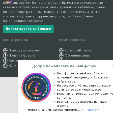
помогать другим! На нашем форуме, Вы можете скачать самые
свежие и популярные курсы, книги, тренинги и вебинары, схемы
по заработку, различные мануалы и готовые кейсы, а так же
слитые складчины с торрент ресурсов, по самым разным
направлениям бесплатно!
Показать/скрыть больше
Меню форума
Наши контакты
Помощь по форуму
kursstore@mail.ru
Правила форума
Обратная связь
Как заработать
Конфиденциальность
Купить премиум
Правообладателям
Добро пожаловать на наш форум
Наш форум
первый
по обмену
приватной информации. Здесь вы
найдете все.
На ресурсе опубликовано большое
количество различных курсов.
Ежедневно проводиться обновлени
контента.
Возможность заработка на нашем
форуме.
Новости, акции, важная информация -
Telegram