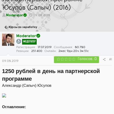
Юсупов (Сапыч) (2016)
А
Д
Moderator
09.08.2019
в
а
т
т
Курсы по заработку
о
а
р
н
Moderator
т
а
МОДЕРАТОР
е
ч
м
а
Регистрация
17.07.2019
Сообщения
80 780
Реакции
251 400
Онлайн
2мес 9дн 20ч 3м 51с
ы
л
а
Голосов: 0
#1
09.08.2019
1250 рублей в день на партнерской
программе
Александр (Сапыч) Юсупов
Оглавление: