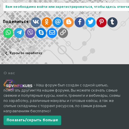
к
ц
Вам необходимо войти или зарегистрироваться, чтобы здесь отвеча
и
и
:
Вконтакте
Одноклассники
Mail.ru
Blogger
Facebook
Twitter
Pinterest
Tumblr
Поделиться:
WhatsApp
Telegram
Viber
Skype
Электронная почта
Ссылка
Курсы по заработку
О нас
- Наш форум был создан с одной целью,
помогать другим! На нашем форуме, Вы можете скачать самые
свежие и популярные курсы, книги, тренинги и вебинары, схемы
по заработку, различные мануалы и готовые кейсы, а так же
слитые складчины с торрент ресурсов, по самым разным
направлениям бесплатно!
Показать/скрыть больше