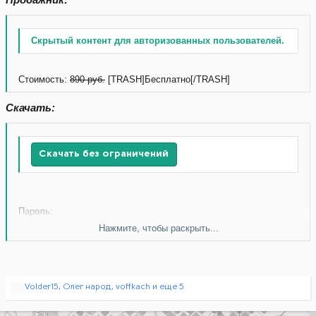
Скрытый контент для авторизованных пользователей.
Стоимость:
890 руб.
[TRASH]Бесплатно[/TRASH]
Скачать:
Скачать без ограничений
Пароль:
Нажмите, чтобы раскрыть...
Скачать без ограничений
Р
Volder15
,
Олег народ
,
voffkach
и еще 5
е
а