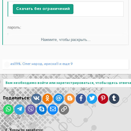
Скачать без ограничений
пароль:
Нажмите, чтобы раскрыть...
Скачать без ограничений
Р
asl198
,
Олег народ
,
ириска11
и еще 9
е
а
к
ц
Вам необходимо войти или зарегистрироваться, чтобы здесь отвеча
и
и
:
Вконтакте
Одноклассники
Mail.ru
Blogger
Facebook
Twitter
Pinterest
Tumblr
Поделиться:
WhatsApp
Telegram
Viber
Skype
Электронная почта
Ссылка
Курсы по заработку