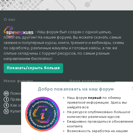
О нас
- Наш форум был создан с одной целью,
помогать другим! На нашем форуме, Вы можете скачать самые
свежие и популярные курсы, книги, тренинги и вебинары, схемы
по заработку, различные мануалы и готовые кейсы, а так же
слитые складчины с торрент ресурсов, по самым разным
направлениям бесплатно!
Показать/скрыть больше
Меню форума
Наши контакты
Добро пожаловать на наш форум
Помощь по форуму
kursstore@mail.ru
Наш форум
первый
по обмену
Правила форума
Обратная связь
приватной информации. Здесь вы
Как заработать
Конфиденциальность
найдете все.
Купить премиум
Правообладателям
На ресурсе опубликовано большое
количество различных курсов.
Ежедневно проводиться обновлени
контента.
Возможность заработка на нашем