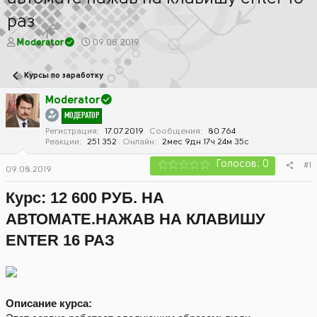
раз
А
Д
Moderator
09.08.2019
в
а
т
т
Курсы по заработку
о
а
р
н
Moderator
т
а
МОДЕРАТОР
е
ч
м
а
Регистрация
17.07.2019
Сообщения
80 764
Реакции
251 352
Онлайн
2мес 9дн 17ч 24м 35с
ы
л
а
Голосов: 0
#1
09.08.2019
Курс: 12 600 РУБ. НА
АВТОМАТЕ.НАЖАВ НА КЛАВИШУ
ENTER 16 РАЗ
Описание курса: