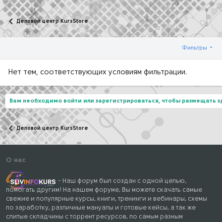
Деловой центр KursStore
Фильтры
Нет тем, соответствующих условиям фильтрации.
Вам необходимо войти или зарегистрироваться, чтобы размещать 
Деловой центр KursStore
О нас
- Наш форум был создан с одной целью,
помогать другим! На нашем форуме, Вы можете скачать самые
свежие и популярные курсы, книги, тренинги и вебинары, схемы
по заработку, различные мануалы и готовые кейсы, а так же
слитые складчины с торрент ресурсов, по самым разным