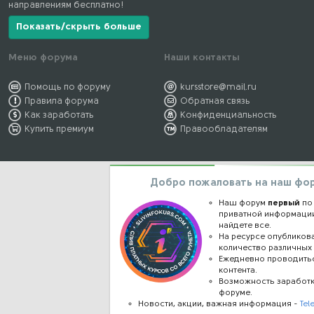
направлениям бесплатно!
Показать/скрыть больше
Меню форума
Наши контакты
Помощь по форуму
kursstore@mail.ru
Правила форума
Обратная связь
Как заработать
Конфиденциальность
Купить премиум
Правообладателям
Добро пожаловать на наш фо
Наш форум
первый
по
приватной информации
найдете все.
На ресурсе опублико
количество различных 
Ежедневно проводить
контента.
Возможность заработ
форуме.
Новости, акции, важная информация -
Tel