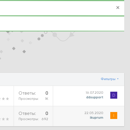
Фильтры
16.07.2020
Ответы
0
D
ddsupport
Просмотры
1К
22.05.2020
Ответы
0
I
ikuprum
Просмотры
692