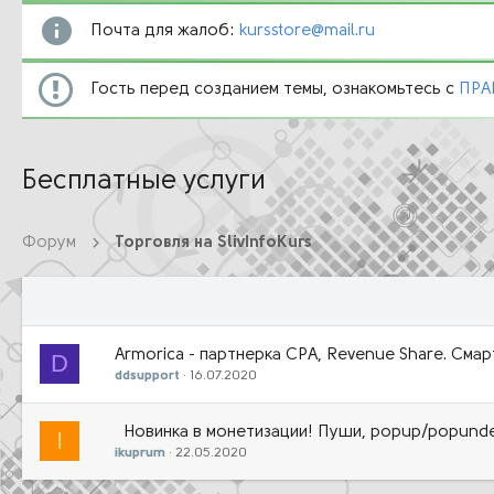
Почта для жалоб:
kursstore@mail.ru
Гость перед созданием темы, ознакомьтесь с
ПРА
Бесплатные услуги
Форум
Торговля на SlivInfoKurs
Armorica - партнерка CPA, Revenue Share. См
D
ddsupport
16.07.2020
Новинка в монетизации! Пуши, popup/popunder
I
ikuprum
22.05.2020