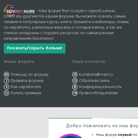
- Наш форум был создан с одной целью,
помогать другим! На нашем форуме, Вы можете скачать самые
свежие и популярные курсы, книги, тренинги и вебинары, схемы
по заработку, различные мануалы и готовые кейсы, а так же
слитые складчины с торрент ресурсов, по самым разным
направлениям бесплатно!
Показать/скрыть больше
Меню форума
Наши контакты
Помощь по форуму
kursstore@mail.ru
Правила форума
Обратная связь
Как заработать
Конфиденциальность
Купить премиум
Правообладателям
Добро пожаловать на наш фо
Наш форум
первый
по