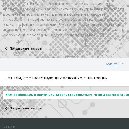
Узнайте, как достичь успеха в любой сфере жизни вместе с
Арсеном Маркаряном. Как раскрыть свои внутренние ресурсы для
достижения поставленных целей в карьере или спорте?
Интересует, как эффективно строить образовательный процесс в
эпоху профицита информации? Желаете прокачать уверенность,
чтобы не бояться новых открытий? Тогда наши курсы, материалы
и обучающие программы идеально подойдут вам.
Популярные авторы
Фильтры
Нет тем, соответствующих условиям фильтрации.
Вам необходимо войти или зарегистрироваться, чтобы размещать 
Популярные авторы
О нас