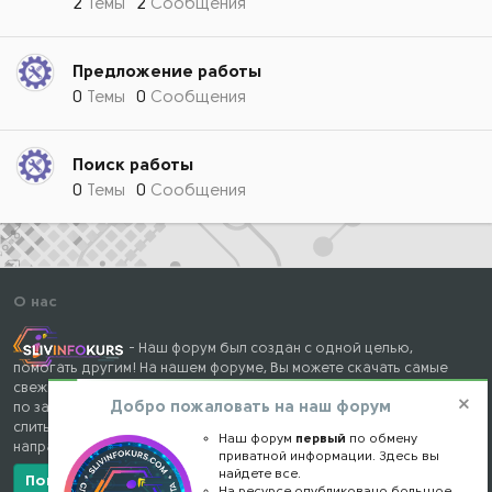
2
Темы
2
Сообщения
Предложение работы
0
Темы
0
Сообщения
Поиск работы
0
Темы
0
Сообщения
О нас
- Наш форум был создан с одной целью,
помогать другим! На нашем форуме, Вы можете скачать самые
свежие и популярные курсы, книги, тренинги и вебинары, схемы
Добро пожаловать на наш форум
по заработку, различные мануалы и готовые кейсы, а так же
слитые складчины с торрент ресурсов, по самым разным
Наш форум
первый
по обмену
направлениям бесплатно!
приватной информации. Здесь вы
найдете все.
Показать/скрыть больше